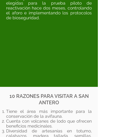
elegidas para la prueba piloto de
reactivación hace dos meses, controlando
el aforo e implementando los protocolos
de bioseguridad.
10 RAZONES PARA VISITAR A SAN
ANTERO
Tiene el área más importante para la
conservación de la avifauna.
Cuenta con volcanes de lodo que ofrecen
beneficios medicinales.
Diversidad de artesanías en totumo,
calabazos, madera tallada, semillas,