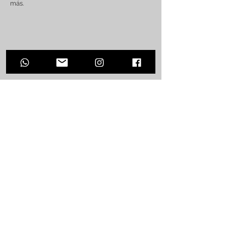
más.
Caminata ecoturística
Manglares de Playa Blanca
Tour en lancha