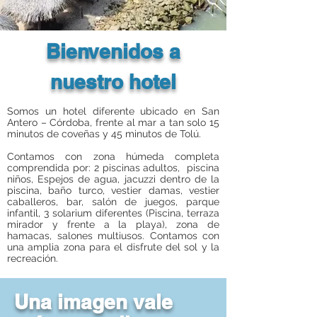
Bienvenidos a
nuestro hotel
Somos un hotel diferente ubicado en San
Antero – Córdoba, frente al mar a tan solo 15
minutos de coveñas y 45 minutos de Tolú.
Contamos con zona húmeda completa
comprendida por: 2 piscinas adultos, piscina
niños, Espejos de agua, jacuzzi dentro de la
piscina, baño turco, vestier damas, vestier
caballeros, bar, salón de juegos, parque
infantil, 3 solarium diferentes (Piscina, terraza
mirador y frente a la playa), zona de
hamacas, salones multiusos. Contamos con
una amplia zona para el disfrute del sol y la
recreación.
Una imagen vale