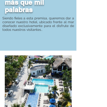
más que mil
palabras
Siendo fieles a esta premisa, queremos dar a
conocer nuestro hotel, ubicado frente al mar
diseñado exclusivamente para el disfrute de
todos nuestros visitantes..